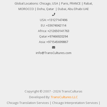
Global Locations: Chicago, USA | Paris, FRANCE | Rabat,
MOROCCO | Doha, Qatar | Dubai, Abu Dhabi UAE
USA:
+13127147496
EU:
+33674042114
Africa:
+212650141763
Qatar:
+97466920294
Asia:
+971545699867
info@TransCultures.com
Copyright © 2007 - 2026 TransCulturas
Developed By:
TransCultures LLC
Chicago Translation Services | Chicago Interpretation Services |