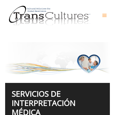
Skip
to
content
Mai
Men
SERVICIOS DE
INTERPRETACIÓN
MÉDICA